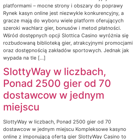
platformami – mocne strony i obszary do poprawy
Rynek kasyn online jest niezwykle konkurencyjny, a
gracze mają do wyboru wiele platform oferujących
szeroki wachlarz gier, bonusów i metod płatności.
Wśród dostępnych opcji Slottica Casino wyróżnia się
rozbudowaną biblioteką gier, atrakcyjnymi promocjami
oraz dostępnością zakładów sportowych. Jednak jak
wypada na tle […]
SlottyWay w liczbach,
Ponad 2500 gier od 70
dostawcow w jednym
miejscu
SlottyWay w liczbach, Ponad 2500 gier od 70
dostawcow w jednym miejscu Kompleksowe kasyno
online z imponującą ofertą gier SlottyWay Casino to