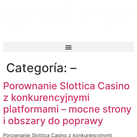
Categoría:
–
Porownanie Slottica Casino
z konkurencyjnymi
platformami – mocne strony
i obszary do poprawy
Porownanie Slottica Casino z konkurencyjnymi