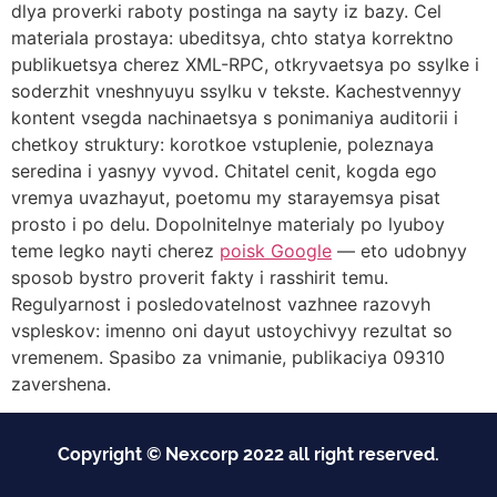
dlya proverki raboty postinga na sayty iz bazy. Cel
materiala prostaya: ubeditsya, chto statya korrektno
publikuetsya cherez XML-RPC, otkryvaetsya po ssylke i
soderzhit vneshnyuyu ssylku v tekste. Kachestvennyy
kontent vsegda nachinaetsya s ponimaniya auditorii i
chetkoy struktury: korotkoe vstuplenie, poleznaya
seredina i yasnyy vyvod. Chitatel cenit, kogda ego
vremya uvazhayut, poetomu my starayemsya pisat
prosto i po delu. Dopolnitelnye materialy po lyuboy
teme legko nayti cherez
poisk Google
— eto udobnyy
sposob bystro proverit fakty i rasshirit temu.
Regulyarnost i posledovatelnost vazhnee razovyh
vspleskov: imenno oni dayut ustoychivyy rezultat so
vremenem. Spasibo za vnimanie, publikaciya 09310
zavershena.
Copyright © Nexcorp 2022 all right reserved.