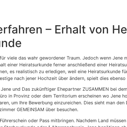
Inicio
Empresas
Servicios
Nosotros
Con
rfahren – Erhalt von H
unde
t für viele das wahr gewordener Traum. Jedoch wenn Jene mö
alt einer Heiratsurkunde ferner anschließend einer Heiratsu
hmen, es realistisch zu erledigen, weil eine Heiratsurkunde 
stige nach jener Hochzeit über ändern, spielt dies ebenso 
n Jene und Das zukünftiger Ehepartner ZUSAMMEN bei dem k
üro in Provinz oder dem Territorium erscheinen wo Jene hof
baren, um Ihre Bewerbung einzureichen. Dies sieht man den 
eitszimmer GEMEINSAM über besuchen.
 Führerschein oder Pass mitbringen. Nachdem Land müssen 