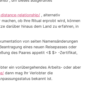
enso , um dieses ausgefülltes
distance-relationship/
, alternativ
r machen, ob Ihre Ritual erprobt wird, können
tze darüber hinaus dem Land zu erfahren, in
 Dokumentation von seiten Namensänderungen
r Beantragung eines neuen Reisepasses oder
ßung des Paares appetit <$ $> -Zertifikat,
lobter ein vorübergehendes Arbeits- oder aber
te/
dann mag Ihr Verlobter die
Anpassungsstatus bekannt ist.