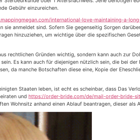
er Sterbeurkunde oder 1 Altersnachweis. Jene benötigen eb
nde Gebühr einzureichen.
.mappingmegan.com/international-love-maintaining-a-long-
enn sie anmeldet sind. Sofern Sie gegenseitig Sorgen darübe
ragen hinzuziehen, um wichtige über die spezifischen Gese
ch aus rechtlichen Gründen wichtig, sondern kann auch zur
ein. Es kann auch für diejenigen nützlich sein, die bei de
en, da manche Botschaften diese eine, Kopie der Eheschlie
inigten Staaten leben, ist echt es scheinbar, dass Das Ver
heiraten und
https://order-bride.com/de/mail-order-bride-si
ften Wohnsitz anhand einen Ablauf beantragen, dieser als 