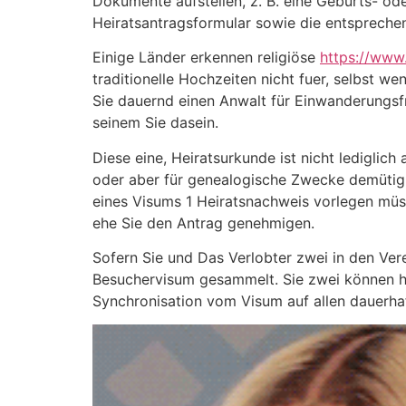
Dokumente aufstellen, z. B. eine Geburts- od
Heiratsantragsformular sowie die entspreche
Einige Länder erkennen religiöse
https://www
traditionelle Hochzeiten nicht fuer, selbst w
Sie dauernd einen Anwalt für Einwanderungsf
seinem Sie dasein.
Diese eine, Heiratsurkunde ist nicht ledigli
oder aber für genealogische Zwecke demütig s
eines Visums 1 Heiratsnachweis vorlegen müss
ehe Sie den Antrag genehmigen.
Sofern Sie und Das Verlobter zwei in den Vere
Besuchervisum gesammelt. Sie zwei können 
Synchronisation vom Visum auf allen dauerha